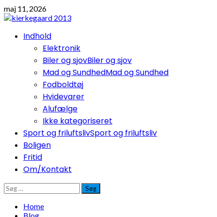
Skip
maj 11, 2026
to
content
Primary
Indhold
Menu
Elektronik
Biler og sjov
Biler og sjov
Mad og Sundhed
Mad og Sundhed
Fodboldtøj
Hvidevarer
Alufælge
Ikke kategoriseret
Sport og friluftsliv
Sport og friluftsliv
Boligen
Fritid
Om/Kontakt
Søg
efter:
Home
Blog