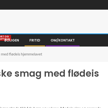
ORT OG
LUFTSLIV
BOLIGEN
FRITID
OM/KONTAKT
 med flødeis hjemmelavet
ske smag med flødeis