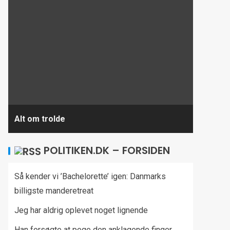
Alt om trolde
POLITIKEN.DK – FORSIDEN
Så kender vi ’Bachelorette’ igen: Danmarks
billigste manderetreat
Jeg har aldrig oplevet noget lignende
Han forsøgte at pege den anklagende finger