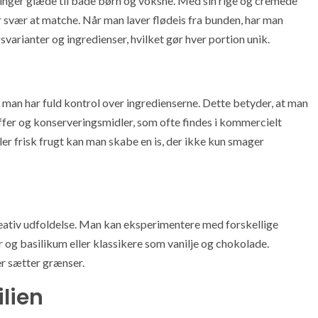
bringer glæde til både børn og voksne. Med sin rige og cremede
r svær at matche. Når man laver flødeis fra bunden, har man
arianter og ingredienser, hvilket gør hver portion unik.
t man har fuld kontrol over ingredienserne. Dette betyder, at man
fer og konserveringsmidler, som ofte findes i kommercielt
ller frisk frugt kan man skabe en is, der ikke kun smager
eativ udfoldelse. Man kan eksperimentere med forskellige
og basilikum eller klassikere som vanilje og chokolade.
er sætter grænser.
ilien