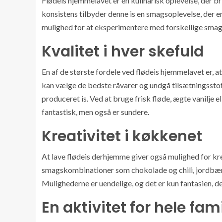
Flødeis hjemmelavet er en kulinarisk oplevelse, der 
konsistens tilbyder denne is en smagsoplevelse, der e
mulighed for at eksperimentere med forskellige smagsv
Kvalitet i hver skefuld
En af de største fordele ved flødeis hjemmelavet er, a
kan vælge de bedste råvarer og undgå tilsætningsstof
produceret is. Ved at bruge frisk fløde, ægte vanilje e
fantastisk, men også er sundere.
Kreativitet i køkkenet
At lave flødeis derhjemme giver også mulighed for kr
smagskombinationer som chokolade og chili, jordbær 
Mulighederne er uendelige, og det er kun fantasien, d
En aktivitet for hele fam