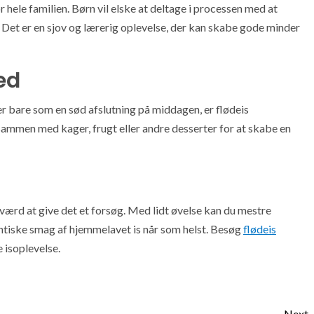
 hele familien. Børn vil elske at deltage i processen med at
n. Det er en sjov og lærerig oplevelse, der kan skabe gode minder
hed
er bare som en sød afslutning på middagen, er flødeis
 sammen med kager, frugt eller andre desserter for at skabe en
et værd at give det et forsøg. Med lidt øvelse kan du mestre
ntiske smag af hjemmelavet is når som helst. Besøg
flødeis
e isoplevelse.
Next