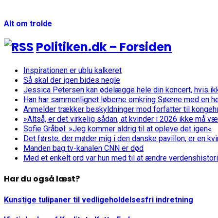
Alt om trolde
Politiken.dk – Forsiden
Inspirationen er ublu kalkeret
Så skal der igen bides negle
Jessica Petersen kan ødelægge hele din koncert, hvis 
Han har sammenlignet løberne omkring Søerne med en hel
Anmelder trækker beskyldninger mod forfatter til kongeh
»Altså, er det virkelig sådan, at kvinder i 2026 ikke 
Sofie Gråbøl: »Jeg kommer aldrig til at opleve det igen«
Det første, der møder mig i den danske pavillon, er en k
Manden bag tv-kanalen CNN er død
Med et enkelt ord var hun med til at ændre verdenshistor
Har du også læst?
Kunstige tulipaner til vedligeholdelsesfri indretning