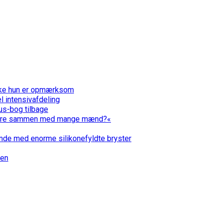
ikke hun er opmærksom
 intensivafdeling
us-bog tilbage
må være sammen med mange mænd?«
vinde med enorme silikonefyldte bryster
ien