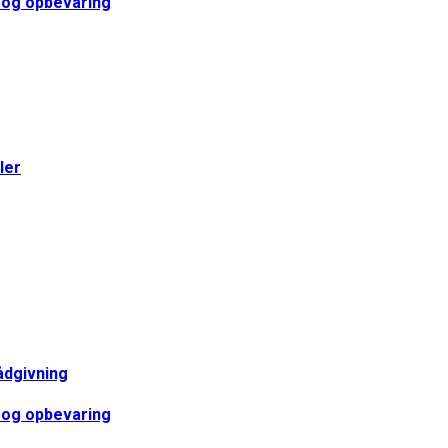
t og opbevaring
ler
ådgivning
t og opbevaring