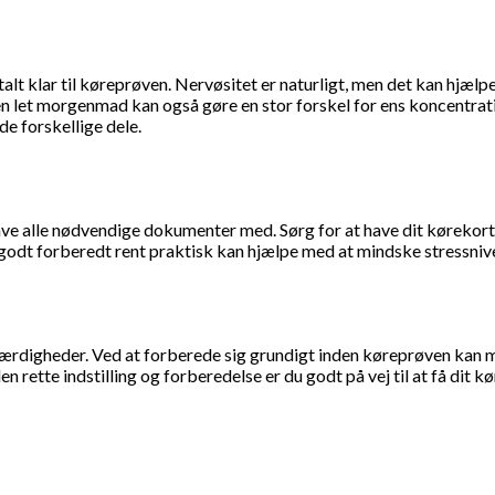
t klar til køreprøven. Nervøsitet er naturligt, men det kan hjælpe a
n let morgenmad kan også gøre en stor forskel for ens koncentrati
de forskellige dele.
ve alle nødvendige dokumenter med. Sørg for at have dit kørekort (
godt forberedt rent praktisk kan hjælpe med at mindske stressniv
rdigheder. Ved at forberede sig grundigt inden køreprøven kan ma
n rette indstilling og forberedelse er du godt på vej til at få dit k