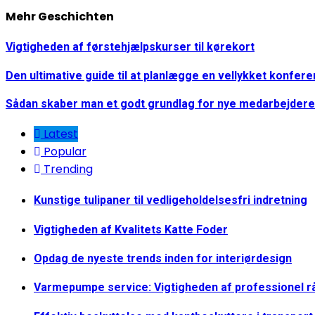
Reading
Mehr Geschichten
Vigtigheden af førstehjælpskurser til kørekort
Den ultimative guide til at planlægge en vellykket konfer
Sådan skaber man et godt grundlag for nye medarbejdere
Latest
Popular
Trending
Kunstige tulipaner til vedligeholdelsesfri indretning
Vigtigheden af Kvalitets Katte Foder
Opdag de nyeste trends inden for interiørdesign
Varmepumpe service: Vigtigheden af professionel r