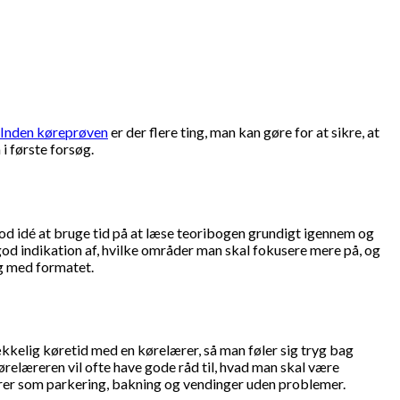
Inden køreprøven
er der flere ting, man kan gøre for at sikre, at
i første forsøg.
god idé at bruge tid på at læse teoribogen grundigt igennem og
god indikation af, hvilke områder man skal fokusere mere på, og
ig med formatet.
ækkelig køretid med en kørelærer, så man føler sig tryg bag
Kørelæreren vil ofte have gode råd til, hvad man skal være
rer som parkering, bakning og vendinger uden problemer.