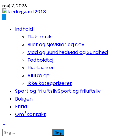
Skip
maj 7, 2026
to
content
Primary
Indhold
Menu
Elektronik
Biler og sjov
Biler og sjov
Mad og Sundhed
Mad og Sundhed
Fodboldtøj
Hvidevarer
Alufælge
Ikke kategoriseret
Sport og friluftsliv
Sport og friluftsliv
Boligen
Fritid
Om/Kontakt
Søg
efter: