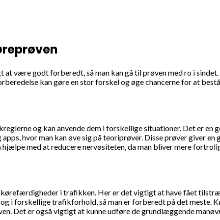
køreprøven
t at være godt forberedt, så man kan gå til prøven med ro i sindet.
orberedelse kan gøre en stor forskel og øge chancerne for at bestå 
ikreglerne og kan anvende dem i forskellige situationer. Det er en 
 apps, hvor man kan øve sig på teoriprøver. Disse prøver giver en 
 hjælpe med at reducere nervøsiteten, da man bliver mere fortrol
ørefærdigheder i trafikken. Her er det vigtigt at have fået tilstr
e og i forskellige trafikforhold, så man er forberedt på det meste. 
øven. Det er også vigtigt at kunne udføre de grundlæggende manøv