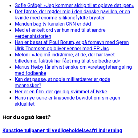
Sofie Gråbøl: »Jeg kommer aldrig til at opleve det igen«
Det første, der møder mig i den danske pavillon, er en
kvinde med enorme silikonefyldte bryster
Manden bag tv-kanalen CNN er død
Med et enkelt ord var hun med til at ændre
verdenshistorien
Han er besat af Poul Borum, er på fornavn med Søren
Ulrik Thomsen og bliver venner med F.P. Jac
Meloni: »Jeg må indrømme, at de, der har lavet
billederne, faktisk har fået mig til at se bedre ud«
Marius Høiby får afvist ønske om varetægtsfængsling
med fodlænke
Kan det passe, at nogle milliardærer er gode
mennesker?
Her er en film, der gør dig svimmel af lykke
Hans nye serie er knusende bevidst om sin egen
aktualitet
Har du også læst?
Kunstige tulipaner til vedligeholdelsesfri indretning