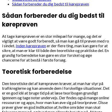
Sådan forbereder du dig bedst til køreprøven
Sådan forbereder du dig bedst til
køreprøven
At tage køreprøven er en stor milepæl for mange, og det er
vigtigt at være godt forberedt, så man kan gå til prøven med ro
i sindet.
Inden køreprøven
er der flere ting, man kan gøre for at
sikre, at man er klar til både den teoretiske og praktiske del. En
grundig forberedelse kan gøre en stor forskel og øge
chancerne for at bestå i første forsøg.
Teoretisk forberedelse
Den teoretiske del af køreprøven kræver, at man har styr på
trafikreglerne og kan anvende dem i forskellige situationer. Det
er en god idé at bruge tid på at læse teoribogen grundigt
igennem og tage noter undervejs. Der findes også mange online
ressourcer og apps, hvor man kan øve sig på teoriprøver. Disse
prøver giver en god indikation af, hvilke områder man skal
fokusere mere på, og hvad man allerede har styr på. At tage