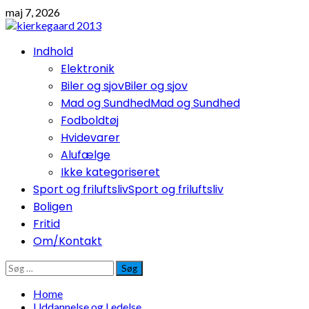
Skip
maj 7, 2026
to
content
Primary
Indhold
Menu
Elektronik
Biler og sjov
Biler og sjov
Mad og Sundhed
Mad og Sundhed
Fodboldtøj
Hvidevarer
Alufælge
Ikke kategoriseret
Sport og friluftsliv
Sport og friluftsliv
Boligen
Fritid
Om/Kontakt
Søg
efter:
Home
Uddannelse og Ledelse