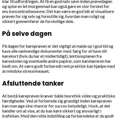
klar til udfordringen. At få en god nats søvn inden prøvedagen
og spise en let morgenmad kan også gøre en stor forskel for
ens koncentrationsevne. Det kan være en god idé at visualisere
prøven for sig selv og forestille sig, hvordan man roligt og
sikkert gennemfører de forskellige dele.
På selve dagen
På dagen for køreprøven er det vigtigt at møde op i god tid og
have alle nødvendige dokumenter med. Sørg for at have dit
kørekort (hvis du har et midlertidigt), lektionsplanen fra
køreskolen og eventuelle andre papirer, som kørelæreren har
bedt om. At være godt forberedt rent praktisk kan hjælpe med
at mindske stressniveauet.
Afsluttende tanker
At bestå køreprøven kræver både teoretisk viden og praktiske
færdigheder. Ved at forberede sig grundigt inden køreprøven
kan man øge sine chancer for succes betydeligt. Husk, at det
handler om at vise, at du kan køre sikkert og ansvarligt i
trafikken. Med den rette indstilling og forberedelse er du godt