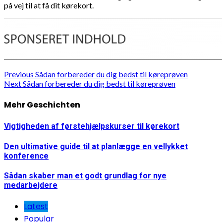
på vej til at få dit kørekort.
Continue
Previous
Sådan forbereder du dig bedst til køreprøven
Next
Sådan forbereder du dig bedst til køreprøven
Reading
Mehr Geschichten
Vigtigheden af førstehjælpskurser til kørekort
Den ultimative guide til at planlægge en vellykket
konference
Sådan skaber man et godt grundlag for nye
medarbejdere
Latest
Popular