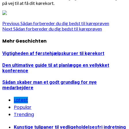
på vej til at få dit kørekort.
Continue
Previous
Sådan forbereder du dig bedst til køreprøven
Next
Sådan forbereder du dig bedst til køreprøven
Reading
Mehr Geschichten
Vigtigheden af førstehjælpskurser til kørekort
Den ultimative guide til at planlægge en vellykket
konference
Sådan skaber man et godt grundlag for nye
medarbejdere
Latest
Popular
Trending
Kunstige tulipaner til vedligeholdelsesfri indretning