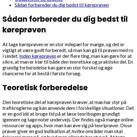
Sådan forbereder du dig bedst til køreprøven
Sådan forbereder du dig bedst til
køreprøven
At tage køreprøven er en stor milepæl for mange, og det er
vigtigt at være godt forberedt, så man kan gå til prøven med ro
i sindet.
Inden køreprøven
er der flere ting, man kan gøre for at
sikre, at man er klar til både den teoretiske og praktiske del. En
grundig forberedelse kan gøre en stor forskel og øge
chancerne for at bestå i første forsøg.
Teoretisk forberedelse
Den teoretiske del af køreprøven kræver, at man har styr på
trafikreglerne og kan anvende dem i forskellige situationer. Det
er en god idé at bruge tid på at læse teoribogen grundigt
igennem og tage noter undervejs. Der findes også mange online
ressourcer og apps, hvor man kan øve sig på teoriprøver. Disse
prøver giver en god indikation af, hvilke områder man skal
fokusere mere på, og hvad man allerede har styr på. At tage