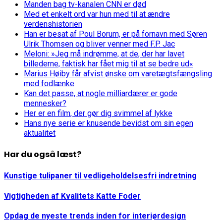
Manden bag tv-kanalen CNN er død
Med et enkelt ord var hun med til at ændre
verdenshistorien
Han er besat af Poul Borum, er på fornavn med Søren
Ulrik Thomsen og bliver venner med F.P. Jac
Meloni: »Jeg må indrømme, at de, der har lavet
billederne, faktisk har fået mig til at se bedre ud«
Marius Høiby får afvist ønske om varetægtsfængsling
med fodlænke
Kan det passe, at nogle milliardærer er gode
mennesker?
Her er en film, der gør dig svimmel af lykke
Hans nye serie er knusende bevidst om sin egen
aktualitet
Har du også læst?
Kunstige tulipaner til vedligeholdelsesfri indretning
Vigtigheden af Kvalitets Katte Foder
Opdag de nyeste trends inden for interiørdesign