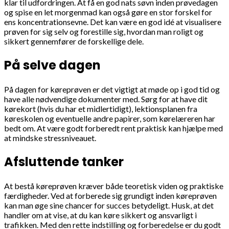
klar til udfordringen. At få en god nats søvn inden prøvedagen
og spise en let morgenmad kan også gøre en stor forskel for
ens koncentrationsevne. Det kan være en god idé at visualisere
prøven for sig selv og forestille sig, hvordan man roligt og
sikkert gennemfører de forskellige dele.
På selve dagen
På dagen for køreprøven er det vigtigt at møde op i god tid og
have alle nødvendige dokumenter med. Sørg for at have dit
kørekort (hvis du har et midlertidigt), lektionsplanen fra
køreskolen og eventuelle andre papirer, som kørelæreren har
bedt om. At være godt forberedt rent praktisk kan hjælpe med
at mindske stressniveauet.
Afsluttende tanker
At bestå køreprøven kræver både teoretisk viden og praktiske
færdigheder. Ved at forberede sig grundigt inden køreprøven
kan man øge sine chancer for succes betydeligt. Husk, at det
handler om at vise, at du kan køre sikkert og ansvarligt i
trafikken. Med den rette indstilling og forberedelse er du godt