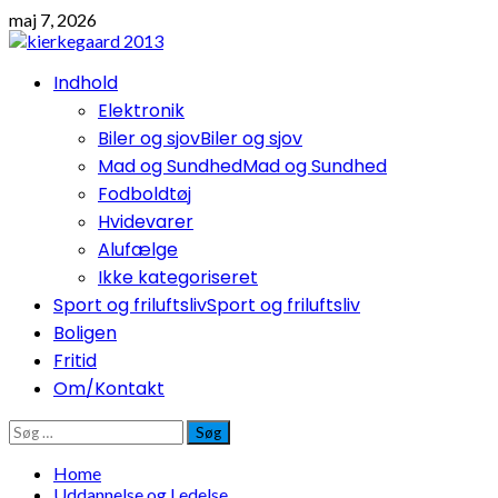
Skip
maj 7, 2026
to
content
Primary
Indhold
Menu
Elektronik
Biler og sjov
Biler og sjov
Mad og Sundhed
Mad og Sundhed
Fodboldtøj
Hvidevarer
Alufælge
Ikke kategoriseret
Sport og friluftsliv
Sport og friluftsliv
Boligen
Fritid
Om/Kontakt
Søg
efter:
Home
Uddannelse og Ledelse