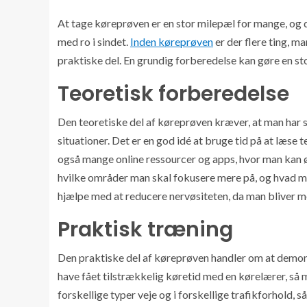
At tage køreprøven er en stor milepæl for mange, og d
med ro i sindet.
Inden køreprøven
er der flere ting, ma
praktiske del. En grundig forberedelse kan gøre en sto
Teoretisk forberedelse
Den teoretiske del af køreprøven kræver, at man har s
situationer. Det er en god idé at bruge tid på at læse
også mange online ressourcer og apps, hvor man kan øv
hvilke områder man skal fokusere mere på, og hvad m
hjælpe med at reducere nervøsiteten, da man bliver m
Praktisk træning
Den praktiske del af køreprøven handler om at demonst
have fået tilstrækkelig køretid med en kørelærer, så m
forskellige typer veje og i forskellige trafikforhold,