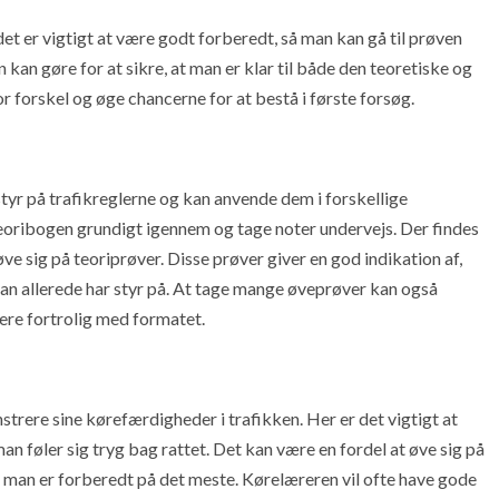
et er vigtigt at være godt forberedt, så man kan gå til prøven
n kan gøre for at sikre, at man er klar til både den teoretiske og
r forskel og øge chancerne for at bestå i første forsøg.
tyr på trafikreglerne og kan anvende dem i forskellige
 teoribogen grundigt igennem og tage noter undervejs. Der findes
e sig på teoriprøver. Disse prøver giver en god indikation af,
an allerede har styr på. At tage mange øveprøver kan også
ere fortrolig med formatet.
rere sine kørefærdigheder i trafikken. Her er det vigtigt at
an føler sig tryg bag rattet. Det kan være en fordel at øve sig på
 så man er forberedt på det meste. Kørelæreren vil ofte have gode