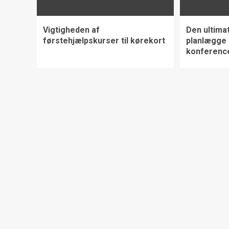
Vigtigheden af
Den ultimat
førstehjælpskurser til kørekort
planlægge 
konferenc