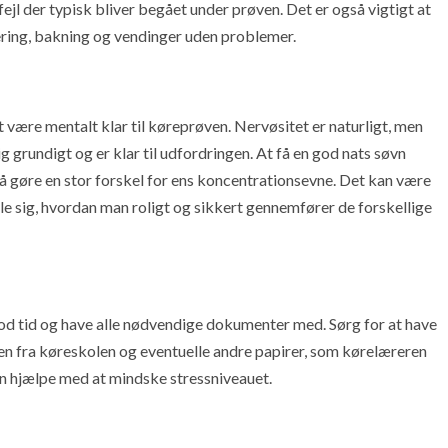
jl der typisk bliver begået under prøven. Det er også vigtigt at
ing, bakning og vendinger uden problemer.
 være mentalt klar til køreprøven. Nervøsitet er naturligt, men
g grundigt og er klar til udfordringen. At få en god nats søvn
 gøre en stor forskel for ens koncentrationsevne. Det kan være
ille sig, hvordan man roligt og sikkert gennemfører de forskellige
god tid og have alle nødvendige dokumenter med. Sørg for at have
anen fra køreskolen og eventuelle andre papirer, som kørelæreren
n hjælpe med at mindske stressniveauet.